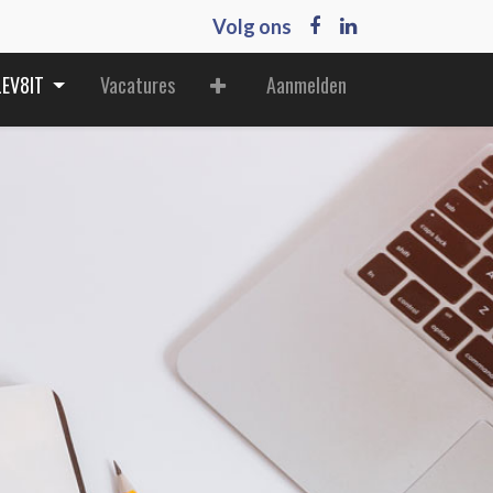
Volg ons
LEV8IT
Vacatures
Aanmelden