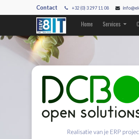
Contact
+3
2 (0) 3 297 11 08
info@el
Home
Services
C
Realisatie van je ERP proj