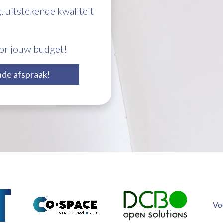
g, uitstekende kwaliteit
oor jouw budget!
jvende afspraak!
Vo