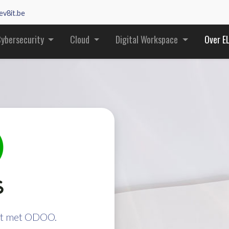
ev8it.be
ybersecurity
Cloud
Digital Workspace
Over E
ect met ODOO.