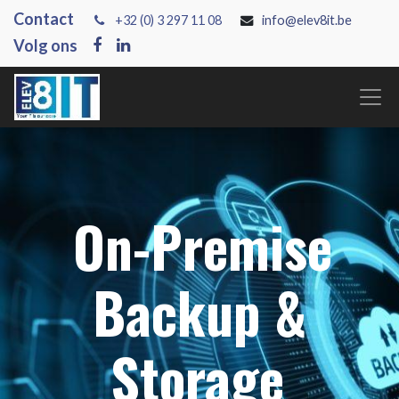
Contact
+3
2 (0) 3 297 11 08
info@elev8it.be
Volg ons
On-Premise
Backup &
Storage