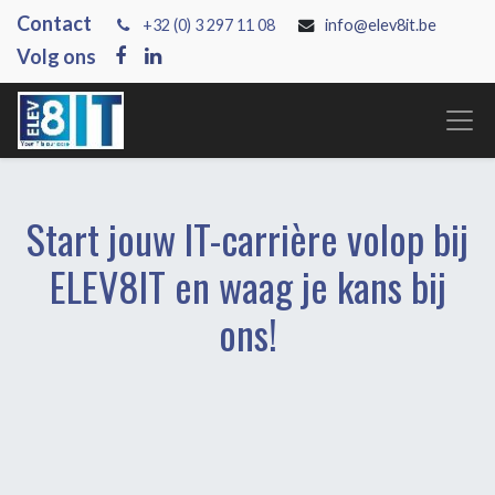
Contact
+3
2 (0) 3 297 11 08
info@elev8it.be
Volg ons
Start jouw IT-carrière volop bij
ELEV8IT en waag je kans bij
ons!